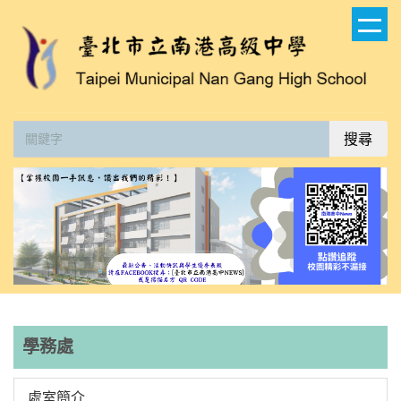
跳
到
主
要
內
容
搜尋
區
學務處
處室簡介