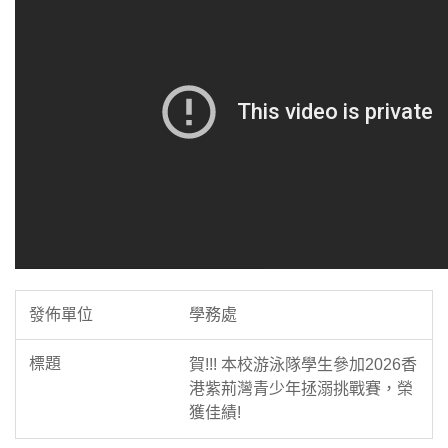
學務處
賀!!! 本校游泳隊學生參加2026香
港紫荊灣青少年拯溺挑戰賽，榮
獲佳績!