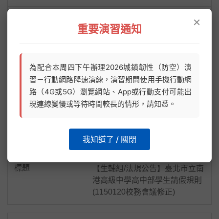
×
【生教組/公告/法規】臺北市立
重要演習通知
南港高級中學學生生活輔導要點
學務處
為配合本周四下午辦理2026城鎮韌性（防空）演
習－行動網路降速演練，演習期間使用手機行動網
【生教組/公告/法規】臺北市立
路（4G或5G）瀏覽網站、App或行動支付可能出
南港高級中學國中部學生請假規
現連線變慢或等待時間較長的情形，請知悉。
則（1150120校務會議通過）
我知道了 / 關閉
學務處
【生輔組/法規公告】臺北市立南
港高級中學高中部學生請假規則
(1150120校務會議修正)