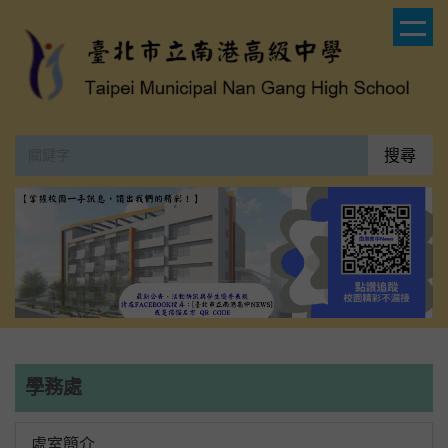
跳
到
主
要
內
容
搜尋
區
學務處
處室簡介