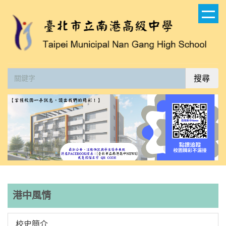
跳
到
主
要
內
容
搜尋
區
港中風情
校史簡介