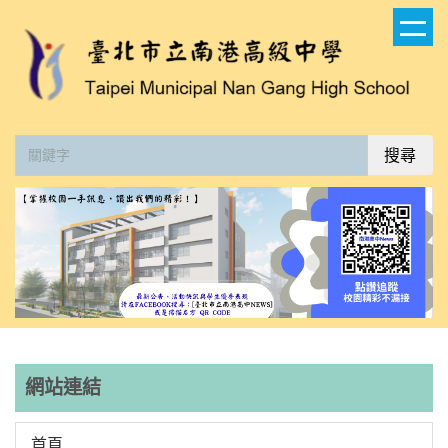
跳
到
主
要
內
容
搜尋
區
網站連結
首頁