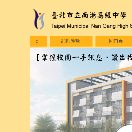
跳
到
主
要
內
容
:::
網站導覽
回首頁
區