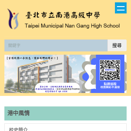
跳
到
主
要
內
容
搜尋
區
港中風情
校史簡介