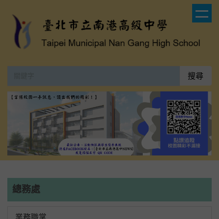
跳
到
主
要
內
容
搜尋
區
總務處
業務職掌