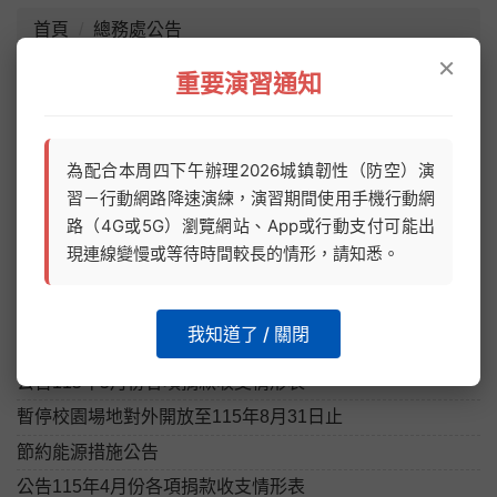
首頁
總務處公告
×
重要演習通知
總務處公告
公告115年7月份各項捐款收支情形表
為配合本周四下午辦理2026城鎮韌性（防空）演
轉知國立臺灣師範大學中國工業職業教育學會(以下簡稱中
習－行動網路降速演練，演習期間使用手機行動網
工會)「115年度 傑出人員金鐸獎及研究生暨大學生論文
路（4G或5G）瀏覽網站、App或行動支付可能出
獎」遴選事宜
現連線變慢或等待時間較長的情形，請知悉。
115年南港高中_暑期_行事曆
公告115年6月份各項捐款收支情形表
我知道了 / 關閉
115第三季(7-9月)活動中心1F運動場租借抽籤公告
公告115年5月份各項捐款收支情形表
暫停校園場地對外開放至115年8月31日止
節約能源措施公告
公告115年4月份各項捐款收支情形表