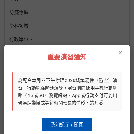
防疫專區
學科領域
行政單位
×
港中風情
重要演習通知
校務行政系統
協力團體
為配合本周四下午辦理2026城鎮韌性（防空）演
習－行動網路降速演練，演習期間使用手機行動網
ENGLISH
路（4G或5G）瀏覽網站、App或行動支付可能出
現連線變慢或等待時間較長的情形，請知悉。
優質學校
我知道了 / 關閉
:::
首頁
行政單位
總務處