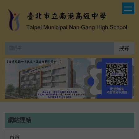
跳
到
主
要
內
容
搜尋
區
網站連結
首頁