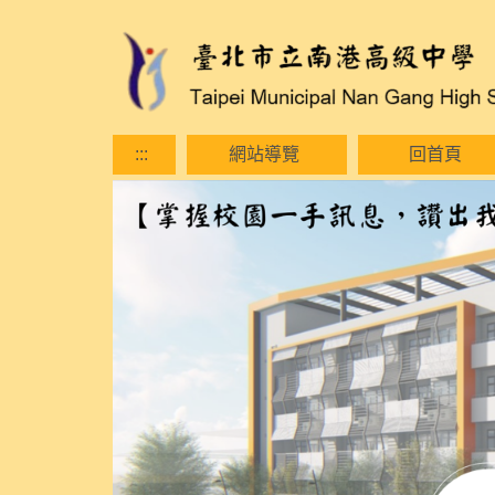
跳
到
主
要
內
容
:::
網站導覽
回首頁
區