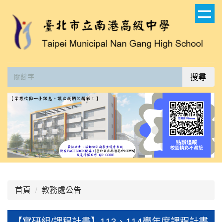
跳
到
主
要
內
容
搜尋
區
:::
首頁
教務處公告
【實研組/課程計畫】113、114學年度課程計畫