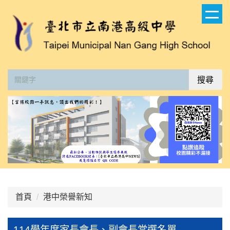
跳
到
主
要
內
容
搜尋
區
首頁
港中榮譽新知
114學年度家長會長、副會長當選名單