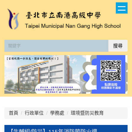
跳
到
主
要
內
容
搜尋
區
:::
首頁
行政單位
學務處
環境暨防災教育
【生輔組/防災】115年消防節防火週