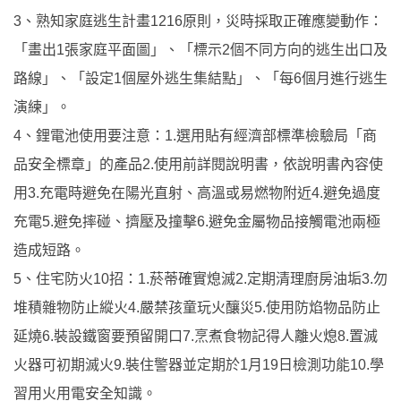
3、熟知家庭逃生計畫1216原則，災時採取正確應變動作：
「畫出1張家庭平面圖」、「標示2個不同方向的逃生出口及
路線」、「設定1個屋外逃生集結點」、「每6個月進行逃生
演練」。
4、鋰電池使用要注意：1.選用貼有經濟部標準檢驗局「商
品安全標章」的產品2.使用前詳閱說明書，依說明書內容使
用3.充電時避免在陽光直射、高溫或易燃物附近4.避免過度
充電5.避免摔碰、擠壓及撞擊6.避免金屬物品接觸電池兩極
造成短路。
5、住宅防火10招：1.菸蒂確實熄滅2.定期清理廚房油垢3.勿
堆積雜物防止縱火4.嚴禁孩童玩火釀災5.使用防焰物品防止
延燒6.裝設鐵窗要預留開口7.烹煮食物記得人離火熄8.置滅
火器可初期滅火9.裝住警器並定期於1月19日檢測功能10.學
習用火用電安全知識。