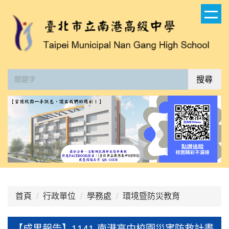
跳
到
主
要
內
容
搜尋
區
:::
首頁
行政單位
學務處
環境暨防災教育
【成果報告】1141-南港高中校園災害防救計畫