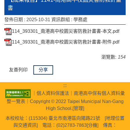
書
發佈日期 :
2025-10-31
資訊群組 :
學務處
114_393301_南港高中校園災害防救計畫書-本文.pdf
114_393301_南港高中校園災害防救計畫書-附件.pdf
瀏覽數:
154
友善列印
分享
:::
｜
個人資料保護法
｜
南港高中保有個人資料彙
整一覽表
｜Copyright © 2022 Taipei Municipal Nan-Gang
High School.[
管理
]
本校校址：(115304) 臺北市南港區向陽路21號 [
地理位置
與交通資訊
] 電話：(02)2783-7863[
分機
] 傳真：