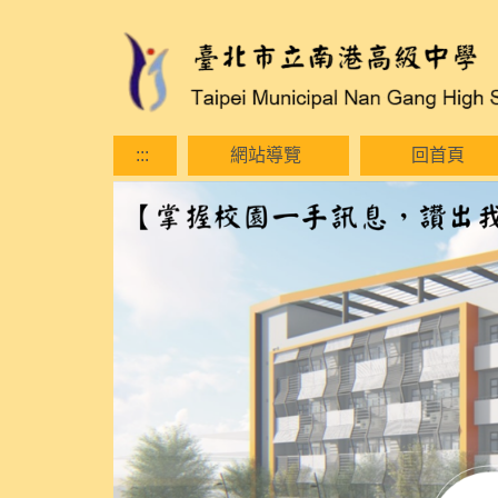
跳
到
主
要
內
容
:::
網站導覽
回首頁
區