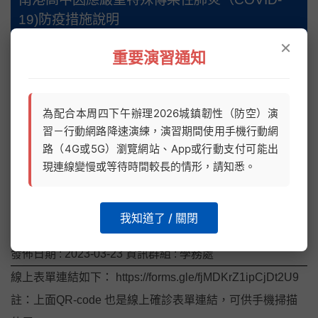
19)防疫措施說明
×
重要演習通知
為配合本周四下午辦理2026城鎮韌性（防空）演
習－行動網路降速演練，演習期間使用手機行動網
路（4G或5G）瀏覽網站、App或行動支付可能出
現連線變慢或等待時間較長的情形，請知悉。
我知道了 / 關閉
南港高中因應特殊傳染性肺炎COVID-19防疫措施說明及通報連結
發佈日期 :
2023-03-23
資訊群組 :
學務處
線上表單連結如下： https://forms.gle/fjMDKrZ1ipCjDt2U9
註：上面QR-code 也是線上確診表單連結，可供手機掃描