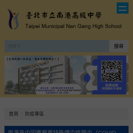
跳
到
主
要
內
容
搜尋
區
:::
首頁
防疫專區
南港高中因應嚴重特殊傳染性肺炎（COVID-