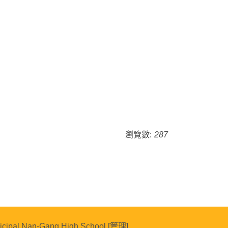
瀏覽數:
287
cipal Nan-Gang High School.[
管理
]