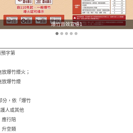
爆竹音效宣導1
消預字第
施放爆竹煙火；
施放爆竹煙
部分，依「爆竹
監護人或其他
，應行陪
、升空類