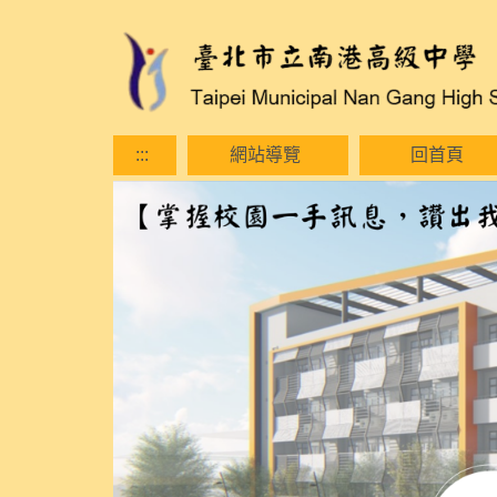
跳
到
主
要
內
容
:::
網站導覽
回首頁
區