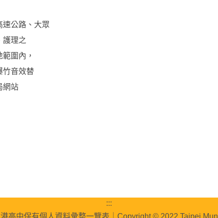
高速公路、大眾
、護理之
地範圍內，
爆竹音效替
局網站
:::
南港高中保有個人資料彙整一覽表
｜Copyright © 2022 Taipei Muni