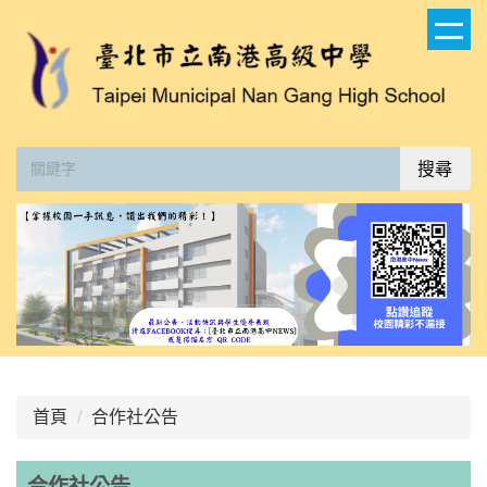
跳
到
主
要
內
容
搜尋
區
:::
首頁
合作社公告
合作社公告